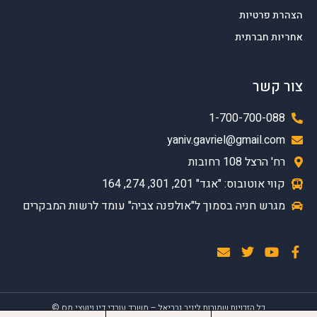
הצהרת פרטיות
אחריות חברתית
צור קשר
1-700-700-088
yaniv.gavriel@gmail.com
רח' הרצל 108 רחובות
קווי אוטובוס: "אגד" 201, 301, 274, 164
מגרש חניה בסמוך ל"אולפנה צביה" עומד לרשות המבקרים
כל הזכויות שמורות ליניב גבריאל – משרד עורכי דין ויועצי מס ©