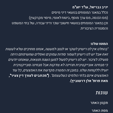
יניב גבריאל, עו"ד יוע"מ
נכלל במאגר המומחים בנושאי דיני מיסים
(מס הכנסה, מס ערך מוסף, ביטוח לאומי, מיסוי מקרקעין)
וכן במאגר המומחים בנושאי חישובי שכר ודיני עבודה, של בתי המשפט
והסנגוריה הציבורית.
המוטו שלנו
"בהחלט אין לנו רישיון לשקר או לגנוב-למעשה, אנחנו מחויבים שלא לעשות
זאת-אבל יש לנו רישיון לשמור סודות עמוקים ואפלים שחשיפתם היתה
מועילה לציבור. יש לנו רישיון לפעול למען השגת תוצאות, שאנחנו יודעים
כי מבחינה אובייקטיבית תהיינה לא צודקות אבל מבחינה סובייקטיבית
יועילו ללקוחות שלנו. במובן זה המטרה מקדשת את האמצעים, כל עוד
האמצעים אינם בלתי הולמים כשלעצמם".
("מכתבים לעורך דין צעיר",
מאת פרופ' אלן דרשוביץ).
שונות
תקנון האתר
מפת האתר