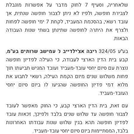
שלאחריה, וסעיף 7 לחוק מדבר על אפשרות מוגבלת
לצבירת חופשה, ולפיו לא ניתן לצבור חופשה שנתית, אך
עובד רשאי, בהסכמת המעביד, לקחת 7 ימי חופשה לפחות
ולצרף את היתרה לחופשה שתינתן בשתי שנות העבודה
הבאות.
בע"ע 324/05
ריבה אצ'ילדייב נ' עמישב שרותים בע"מ
,
קבע בית הדין הארצי לעבודה, כי העילה לפדיון חופשה
נוצרת עם סיום יחסי עובד-מעביד ועובד המגיש תביעתו תוך
פחות משלוש שנים מיום הקמת העילה, רשאי לתבוע את
מלוא דמי פדיון החופשה שהגיעו לו ביום סיום יחסי
העובד-מעביד.
עם זאת, בית הדין הארצי קבע, כי החוק מאפשר לעובד
לצבור חופשה עד שלוש שנים בלבד ולפיכך, זכאות עובד
לפדיון חופשה תהא בגין שלוש שנות עבודתו האחרונות
בלבד, המסתיימות ביום סיום יחסי עובד-מעביד.