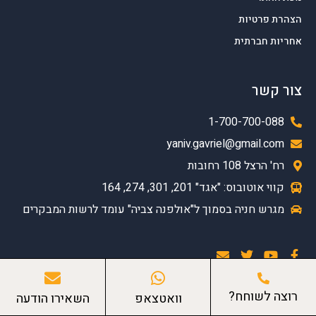
הצהרת פרטיות
אחריות חברתית
צור קשר
1-700-700-088
yaniv.gavriel@gmail.com
רח' הרצל 108 רחובות
קווי אוטובוס: "אגד" 201, 301, 274, 164
מגרש חניה בסמוך ל"אולפנה צביה" עומד לרשות המבקרים
רוצה לשוחח?
וואטצאפ
השאירו הודעה
כל הזכויות שמורות ליניב גבריאל – משרד עורכי דין ויועצי מס ©