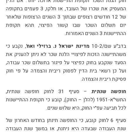
חוק הגנת השכר תקופת התיישנות ארוכה יותר. אם הלין
המעסיק את שכרו של העובד, או חלקו, 3 פעמים בתקופה
של 12 חודשים רצופים שבתוך 3 השנים הרצופות שלאחר
יום תשלום השכר שבו קשור הפיצוי, תהא תקופת
ההתיישנות 3 השנים האמורות.
בדב"ע שם/10-2
מדינת ישראל נ. ברזילי ואח'
, נקבע כי
משהתיישנה הזכות לפיצויי הלנת שכר לא ניתן להעניק את
הסעד שנקבע בחוק כפיצוי על פיגור בתשלום שכר עבודה,
ועל כן רשאי בית הדין לפסוק ריבית והצמדה על פי חוק
פסיקת ריבית והצמדה.
חופשה שנתית
– סעיף 31 לחוק חופשה שנתית,
התשי"א-1951 (להלן – החוק), קובע כי תקופת ההתיישנות
לכל תביעה עפ"י החוק, היא שלוש שנים.
סעיף 6 לחוק קובע, כי החופשה תינתן בחודש האחרון של
שנת העבודה שבעדה היא ניתנת, או במשך שנת העבודה