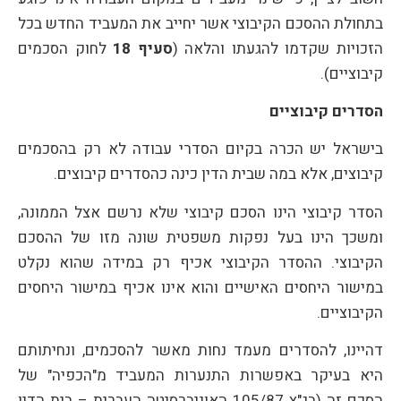
בתחולת ההסכם הקיבוצי אשר יחייב את המעביד החדש בכל
הזכויות שקדמו להגעתו והלאה (
סעיף 18
לחוק הסכמים
קיבוציים).
הסדרים קיבוציים
בישראל יש הכרה בקיום הסדרי עבודה לא רק בהסכמים
קיבוצים, אלא במה שבית הדין כינה כהסדרים קיבוצים.
הסדר קיבוצי הינו הסכם קיבוצי שלא נרשם אצל הממונה,
ומשכך הינו בעל נפקות משפטית שונה מזו של ההסכם
הקיבוצי. ההסדר הקיבוצי אכיף רק במידה שהוא נקלט
במישור היחסים האישיים והוא אינו אכיף במישור היחסים
הקיבוציים.
דהיינו, להסדרים מעמד נחות מאשר להסכמים, ונחיתותם
היא בעיקר באפשרות התנערות המעביד מ"הכפיה" של
הסכם זה (בג"צ 105/87 האוניברסיטה העברית – בית הדין