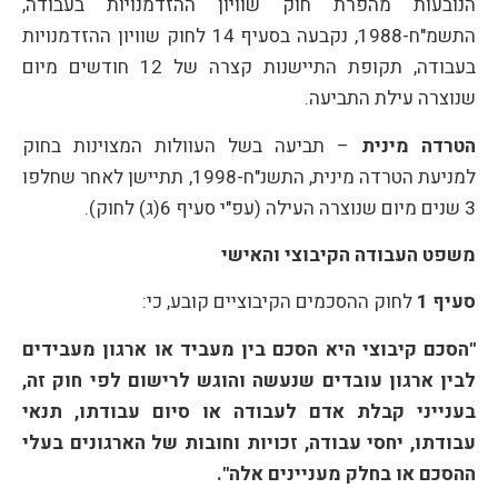
הנובעות מהפרת חוק שוויון ההזדמנויות בעבודה,
התשמ"ח-1988, נקבעה בסעיף 14 לחוק שוויון ההזדמנויות
בעבודה, תקופת התיישנות קצרה של 12 חודשים מיום
שנוצרה עילת התביעה.
הטרדה מינית
– תביעה בשל העוולות המצוינות בחוק
למניעת הטרדה מינית, התשנ"ח-1998, תתיישן לאחר שחלפו
3 שנים מיום שנוצרה העילה (עפ"י סעיף 6(ג) לחוק).
משפט העבודה הקיבוצי והאישי
סעיף 1
לחוק ההסכמים הקיבוציים קובע, כי:
"הסכם קיבוצי היא הסכם בין מעביד או ארגון מעבידים
לבין ארגון עובדים שנעשה והוגש לרישום לפי חוק זה,
בענייני קבלת אדם לעבודה או סיום עבודתו, תנאי
עבודתו, יחסי עבודה, זכויות וחובות של הארגונים בעלי
ההסכם או בחלק מעניינים אלה".