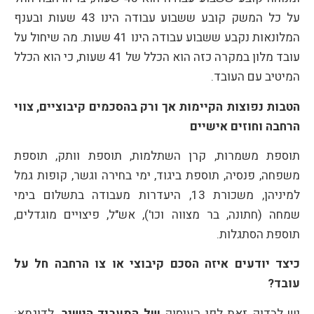
על כל המשק קובע ששבוע עבודה הינו 43 שעות ובענף
המלונאות נקבע ששבוע עבודה הינו 41 שעות. מה שיחול על
עובד מלון במקרה כזה הוא הכלל של 41 שעות, כי הוא הכלל
המיטיב עם העובד.
הטבות נפוצות הקיימות אך ורק בהסכמים קיבוציים, צווי
הרחבה וחוזים אישיים
תוספת משמרות, קרן השתלמות, תוספת וותק, תוספת
משפחה, פנסיה, תוספת ביגוד, ימי בחירה וגשר, קופות גמל
למיניהן, משכורת 13, היעדרות מעבודה בתשלום בימי
שמחה (חתונה, בר מצווה וכו'), אש"ל, פיצויים מוגדלים,
תוספת הסתגלות.
כיצד יודעים איזה הסכם קיבוצי או צו הרחבה חל על
עובד?
יש לבדוק זאת לפי העיסוק
של המעביד הישיר
. לדוגמא: