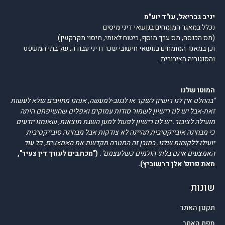
יניב גבריאל, עו"ד יוע"מ
נכלל במאגר המומחים בנושאי דיני מיסים
(מס הכנסה, מס ערך מוסף, ביטוח לאומי, מיסוי מקרקעין)
וכן במאגר המומחים בנושאי חישובי שכר ודיני עבודה, של בתי המשפט
והסנגוריה הציבורית.
המוטו שלנו
"בהחלט אין לנו רישיון לשקר או לגנוב-למעשה, אנחנו מחויבים שלא לעשות
זאת-אבל יש לנו רישיון לשמור סודות עמוקים ואפלים שחשיפתם היתה
מועילה לציבור. יש לנו רישיון לפעול למען השגת תוצאות, שאנחנו יודעים
כי מבחינה אובייקטיבית תהיינה לא צודקות אבל מבחינה סובייקטיבית
יועילו ללקוחות שלנו. במובן זה המטרה מקדשת את האמצעים, כל עוד
האמצעים אינם בלתי הולמים כשלעצמם".
("מכתבים לעורך דין צעיר",
מאת פרופ' אלן דרשוביץ).
שונות
תקנון האתר
מפת האתר