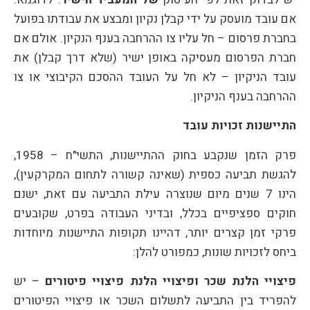
אם עובד מועסק על ידי קבלן נקיון ומבצע את עבודתו בפועל
בחברת פרסום – חל עליו צו ההרחבה בענף הנקיון. אולם אם
חברת הפרסום מעסיקה באופן ישיר (שלא דרך קבלן) את
עובד הניקיון – לא חל על העובד ההסכם הקיבוצי או צו
ההרחבה בענף הניקיון.
התיישנות זכויות עובד
פרק הזמן שנקבע בחוק ההתיישנות, התשי"ח – 1958,
להגשת תביעה כספית (שאינה קשורה לתחום המקרקעין),
הינו 7 שנים מיום שנוצרה עילת התביעה עם זאת, ישנם
חוקים ספציפיים בכלל, ובדיני העבודה בפרט, שקובעים
פרקי זמן קצרים יותר, דהיינו תקופות התיישנות מיוחדות
ביחס לזכויות שונות, כמפורט להלן:
פיצויי הלנת שכר ופיצויי הלנת פיצויי פיטורים
– יש
להפריד בין התביעה לתשלום השכר או פיצויי הפיטורים