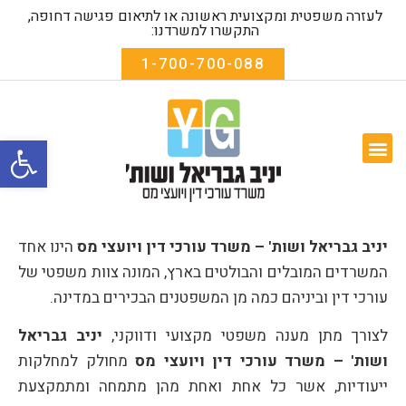
לעזרה משפטית ומקצועית ראשונה או לתיאום פגישה דחופה,
התקשרו למשרדנו:
1-700-700-088
פתח סרגל
המומחיות שלנו
שאלות נפוצות
אודות המשרד
טפסים להורדה
יניב גבריאל ושות' – משרד עורכי דין ויועצי מס
הינו אחד
המשרדים המובלים והבולטים בארץ, המונה צוות משפטי של
עורכי דין וביניהם כמה מן המשפטנים הבכירים במדינה.
לצורך מתן מענה משפטי מקצועי ודווקני,
יניב גבריאל
ושות' – משרד עורכי דין ויועצי מס
מחולק למחלקות
ייעודיות, אשר כל אחת ואחת מהן מתמחה ומתמקצעת