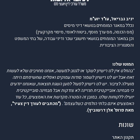
יניב גבריאל, עו"ד יוע"מ
נכלל במאגר המומחים בנושאי דיני מיסים
(מס הכנסה, מס ערך מוסף, ביטוח לאומי, מיסוי מקרקעין)
וכן במאגר המומחים בנושאי חישובי שכר ודיני עבודה, של בתי המשפט
והסנגוריה הציבורית.
המוטו שלנו
"בהחלט אין לנו רישיון לשקר או לגנוב-למעשה, אנחנו מחויבים שלא לעשות
זאת-אבל יש לנו רישיון לשמור סודות עמוקים ואפלים שחשיפתם היתה
מועילה לציבור. יש לנו רישיון לפעול למען השגת תוצאות, שאנחנו יודעים
כי מבחינה אובייקטיבית תהיינה לא צודקות אבל מבחינה סובייקטיבית
יועילו ללקוחות שלנו. במובן זה המטרה מקדשת את האמצעים, כל עוד
האמצעים אינם בלתי הולמים כשלעצמם".
("מכתבים לעורך דין צעיר",
מאת פרופ' אלן דרשוביץ).
שונות
תקנון האתר