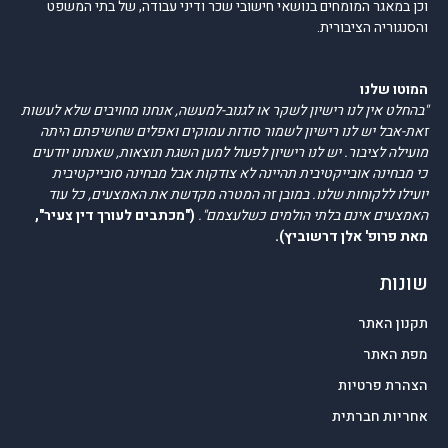
וכן במאגר המומחים בנושאי חישובי שכר ודיני עבודה, של בתי המשפט
והסנגוריה הציבורית.
המוטו שלנו
"בהחלט אין לנו רישיון לשקר או לגנוב-למעשה, אנחנו מחויבים שלא לעשות
זאת-אבל יש לנו רישיון לשמור סודות עמוקים ואפלים שחשיפתם היתה
מועילה לציבור. יש לנו רישיון לפעול למען השגת תוצאות, שאנחנו יודעים
כי מבחינה אובייקטיבית תהיינה לא צודקות אבל מבחינה סובייקטיבית
יועילו ללקוחות שלנו. במובן זה המטרה מקדשת את האמצעים, כל עוד
האמצעים אינם בלתי הולמים כשלעצמם".
("מכתבים לעורך דין צעיר",
מאת פרופ' אלן דרשוביץ).
שונות
תקנון האתר
מפת האתר
הצהרת פרטיות
אחריות חברתית