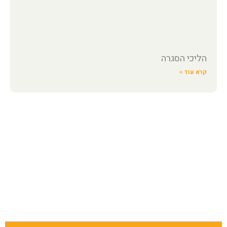
הליכי הסגרה
קרא עוד »
השאירו פרטים ונחזור אליכם בהקדם!
או חייגו: 1-700-700-088