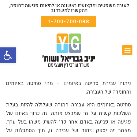
לעזרה משפטית ומקצועית ראשונה או לתיאום פגישה דחופה,
התקשרו למשרדנו:
1-700-700-088
פתח סרגל
המומחיות שלנו
שאלות נפוצות
אודות המשרד
טפסים להורדה
ניתוח עבירת סחיטה באיומים – מהי סחיטה באיומים
והחומרה של העבירה.
סחיטה באיומים היא עבירה חמורה שעלולה להיות בעלת
השלכות קשות על מי שמבצע אותה. זה כרוך באיום של
פגיעה או פגיעה באדם אחר כדי להשיג משהו בעל ערך.
מאמר זה יספק ניתוח של עבירה זו, תוך הסתכלות על