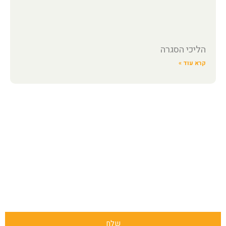
הליכי הסגרה
קרא עוד »
השאירו פרטים ונחזור אליכם בהקדם!
או חייגו: 1-700-700-088
שלח