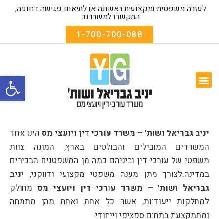
לעזרה משפטית ומקצועית ראשונה או לתיאום פגישה דחופה,
התקשרו למשרדנו:
1-700-700-088
פתח סרגל
המומחיות שלנו
שאלות נפוצות
אודות המשרד
טפסים להורדה
יניב גבריאל ושות' – משרד עורכי דין ויועצי מס
הינו אחד
המשרדים המובילים והבולטים בארץ, המונה צוות
משפטי של עורכי דין וביניהם כמה מן המשפטנים הבכירים
במדינה.לצורך מתן מענה משפטי מקצועי ודווקני,
יניב
גבריאל ושות' – משרד עורכי דין ויועצי מס
מחולק
למחלקות ייעודיות, אשר כל אחת ואחת מהן מתמחה
ומתמקצעת בתחום ספציפי וייחודי.