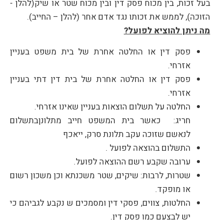
בעל זכות, בין מכוח פסק דין ובין מכוח שטר או שיק(להלן -
הזוכה), לממש את זכותו נגד אדם אחר (להלן – החייב).
מה ניתן להוציא לפועל?
פסק דין או החלטה אחרת של בית משפט בעניין
אזרחי.
פסק דין או החלטה אחרת של בית דין דתי בעניין
אזרחי.
החלטה על תשלום הוצאות בעניין שאינו אזרחי.
חריג: כאשר בית המשפט חייב מתלונןבתשלום
לנאשם שזוכה עקב תלונת סרק, ייאכף
התשלום בהוצאה לפועל .
ערובה שקבע רשם ההוצאה לפועל.
שטרות, לרבות: שיקים, שטר משכנתא וכן משכון רשום
או מופקד.
החלטות, צווים, פסקי דין ומסמכים ש נקבע לגביהם כי
יש לבצעם כמו פסק דין.