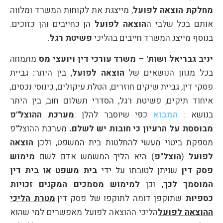
מחלקת הוצאה לפועל
, מייצגת את לקוחות המשרד ומלווה
אותם בכל שלבי ה
הוצאה לפועל
הן כחייבים והן כזוכים.
בנוסף מייצג המשרד חייבים בהליכי
פשיטת רגל
.
יניב גבריאל ושות' – משרד עורכי דין ויועצי מס
מתמחה
בכל מגוון הנושאים של
הוצאה לפועל
, בין היתר: גביית
פסקי דין, גביית שיקים חוזרים, הטלת עיקולים, כינוסי נכסים,
איחוד תיקים, פשיטת רגל, הסדרי תשלום חוב, בין היתר
בנושא :
המבוא
כפי שיוסבר להלן :
מערכת ההוצל"פ
מבוססת על הרעיון כי חובות יש לשלם.
מערכת ההוצל"פ
מספקת ביטוי מעשי להחלטות בית המשפט, ולכן
הוצאה
לפועל
(
הוצל"פ
) היא הליך המשמש אדם לשם
מימוש
פסק דין
שניתן לטובתו על ידי
בית משפט או בית דין
המוסמך לכך
, וכן
למימוש מסמכים המקנים זכויות
כספיות
שתוקפן דומה לתוקפו של פסק דין.
מטרת הליכי
ההוצאה לפועל
הליכי ההוצאה לפועל מאפשרים למי שהוא