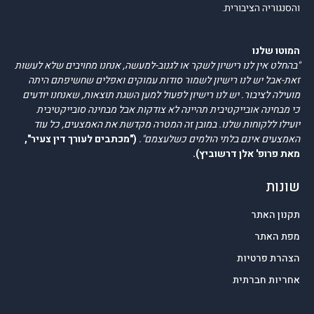
והסנגוריה הציבורית.
המוטו שלנו
"בהחלט אין לנו רישיון לשקר או לגנוב-למעשה, אנחנו מחויבים שלא לעשות
זאת-אבל יש לנו רישיון לשמור סודות עמוקים ואפלים שחשיפתם היתה
מועילה לציבור. יש לנו רישיון לפעול למען השגת תוצאות, שאנחנו יודעים
כי מבחינה אובייקטיבית תהיינה לא צודקות אבל מבחינה סובייקטיבית
יועילו ללקוחות שלנו. במובן זה המטרה מקדשת את האמצעים, כל עוד
האמצעים אינם בלתי הולמים כשלעצמם".
("מכתבים לעורך דין צעיר",
מאת פרופ' אלן דרשוביץ).
שונות
תקנון האתר
מפת האתר
הצהרת פרטיות
אחריות חברתית