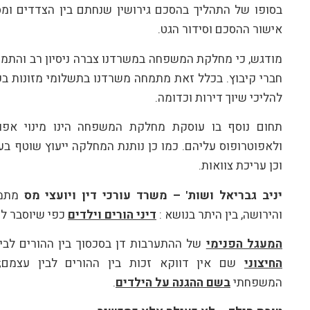
בסופו של התהליך בהסכם גירושין שנחתם בין הצדדים ומס
אישור ההסכם וסידור הגט.
מודגש, כי מחלקת המשפחה במשרדנו צברה ניסיון רב והתמחו
חברי קיבוץ. בכלל זאת מתמחה משרדנו בתשלומי מזונות בק
להליכי שיוך דירות וכדומה.
תחום נוסף בו עוסקת מחלקת המשפחה הינו מינוי אפוטר
ולאפוטרופוס עליהם. כמו כן נותנת המחלקה ייעוץ שוטף בענ
וכן עריכת צוואות.
יניב גבריאל ושות' – משרד עורכי דין ויועצי מס
מתמח
והירושה, בין היתר בנושא :
דיני הורים וילדים
כפי שיוסבר לה
המעגל הפנימי
של ההתערבות דן בסכסוך בין ההורים לב
החיצוני
שם אין דווקא זכות בין ההורים לבין עצמם
המשפחתי
בשם ההגנה על הילדים
.