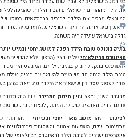
בני הזוג הישראלים לא עברו שום עבירה וברור היה שטובת 
את הילד מההורים הישראליים (עבור הילדה, שהגיעה לגיל שנת
הראשון עזב אותה. ההורים הישראלי שנלחמו עליה נפרדו וה
גדלה בישראל עתידה היה משתנה.
בתיק גונזלס טובת הילד הפכה למושג יחסי וגמיש יותר 
האינטרס הבינלאומי
של ישראל (הרצון שלא להכשיר מעשים
להשתמש בתקנת השוק בגניבת ילדים. המשפט היה מכור מ
טובת הילד היתה חד משמעית להשאר עם הוריה, אולם מצד
צורה לפסוק פסק דין שישאיר את הילדה פה, וזאת כמובן ב
מהעבר השני, נמצא עניין
תינוק המריבה
. שם היה מדובר 
אותם הורים מאמצים שיכולת הניתוק, לכאורה, בהקשר טובת
לסיכום – זהו מושג מאוד יחסי ובעייתי
– זהו מונח שנ
מתפיסות עולם, השפעות אמונה והשפעות פסיכולוגיות א
אינטרסים ישירים לטובת הילד (האינטרס הבינלאומי של המ