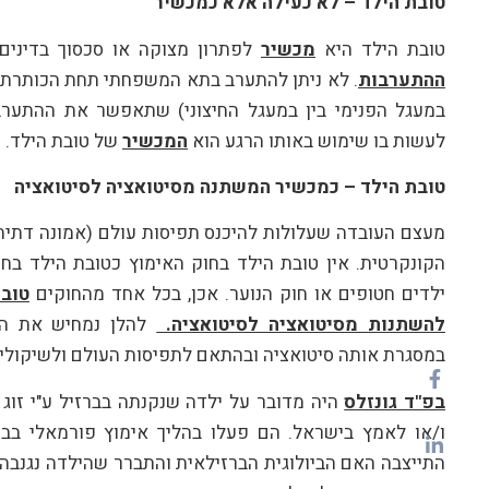
טובת הילד – לא כעילה אלא כמכשיר
טובת הילד היא
מכשיר
לפתרון מצוקה או סכסוך בדינים 
ההתערבות
. לא ניתן להתערב בתא המשפחתי תחת הכותרת 
במעגל הפנימי בין במעגל החיצוני) שתאפשר את ההתער
לעשות בו שימוש באותו הרגע הוא
המכשיר
של טובת הילד.
טובת הילד – כמכשיר המשתנה מסיטואציה לסיטואציה
מעצם העובדה שעלולות להיכנס תפיסות עולם (אמונה דתית 
הקונקרטית. אין טובת הילד בחוק האימוץ כטובת הילד בח
ילדים חטופים או חוק הנוער. אכן, בכל אחד מהחוקים
טוב
להשתנות מסיטואציה לסיטואציה.
להלן נמחיש את הת
במסגרת אותה סיטואציה ובהתאם לתפיסות העולם ולשיקולים
בפ"ד גונזלס
היה מדובר על ילדה שנקנתה בברזיל ע"י זוג 
ו/או לאמץ בישראל. הם פעלו בהליך אימוץ פורמאלי בבר
התייצבה האם הביולוגית הברזילאית והתברר שהילדה נגנבה 