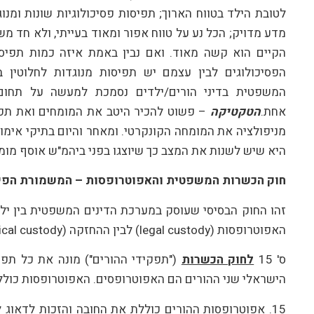
לטובת הילד בטווח הארוך; תפיסות פסיכולוגיות שונות ומנוג
מדע מדויק; הכל נע על טווח אפור ומאוד בעייתי, ולא חד מ
הקיים הוא קשה מאוד. ואם נבין באמת איזה כמות תפיסות 
הפסיכולוגים לבין עצמם יש תפיסות מנוגדות לחלוטין 
המשפטית בדיני הורים/ילדים נסמכת למעשה על תחו
אחת.
הטקטיקה
– פשוט להכיר היטב את המומחים ואת תפי
מניפולציה את המומחה הקונקרטי. ומאחר והיום בתיקי אימו
היא שיש לשנות את המצב כך שיוצגו בפני ביהמ"ש אוסף מומ
חוק הכשרות המשפטית והאפוטרופסות – המשמורת הפיז
זהו החוק הבסיסי שעוסק במערכת הדינים המשפטית בין ילדים 
האפוטרופסות (legal custody) לבין ההחזקה (physical custody).
ס' 15
לחוק הכשרות
("תפקידי ההורים") מונה את כל תפק
הישראלי שני ההורים הם האפוטרופסים. האפוטרופסות כולל בח
15. אפוטרופסות ההורים כוללת את החובה והזכות לדאוג לצ