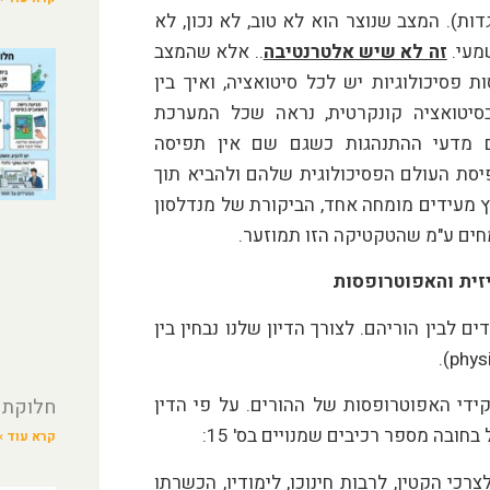
דות). המצב שנוצר הוא לא טוב, לא נכון, לא
שמעי.
זה לא שיש אלטרנטיבה
.. אלא שהמצב
פסיכולוגיות יש לכל סיטואציה, ואיך בין
בסיטואציה קונקרטית, נראה שכל המערכת
ם מדעי ההתנהגות כשגם שם אין תפיסה
סת העולם הפסיכולוגית שלהם ולהביא תוך
ץ מעידים מומחה אחד, הביקורת של מנדלסון
חים ע"מ שהטקטיקה הזו תמוזער.
ית והאפוטרופסות
לבין הוריהם. לצורך הדיון שלנו נבחין בין
ידי האפוטרופסות של ההורים. על פי הדין
חלוקת 
ובה מספר רכיבים שמנויים בס' 15:
קרא עוד »
רכי הקטין, לרבות חינוכו, לימודיו, הכשרתו