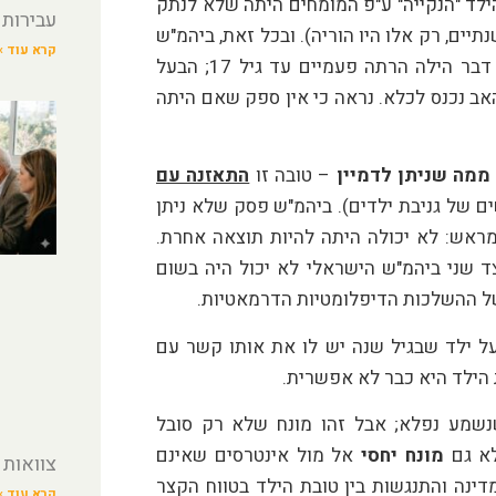
הילד "הנקייה" ע"פ המומחים היתה שלא לנתק
עבירות
יים, רק אלו היו הוריה). ובכל זאת, ביהמ"ש
קרא עוד »
הישראלי מחזיר את הילדה להורים הבריזלאים. בסופו של דבר הילה הרתה פעמיים עד גיל 17; הבעל
אב נכנס לכלא. נראה כי אין ספק שאם היתה
ממה שניתן לדמיין
– טובה זו
התאזנה עם
 של גניבת ילדים). ביהמ"ש פסק שלא ניתן
ראש: לא יכולה היתה להיות תוצאה אחרת.
 שני ביהמ"ש הישראלי לא יכול היה בשום
של ההשלכות הדיפלומטיות הדרמאטיות.
על ילד שבגיל שנה יש לו את אותו קשר עם
 הילד היא כבר לא אפשרית.
שמע נפלא; אבל זהו מונח שלא רק סובל
לא גם
מונח יחסי
אל מול אינטרסים שאינם
צוואות 
דינה והתנגשות בין טובת הילד בטווח הקצר
קרא עוד »