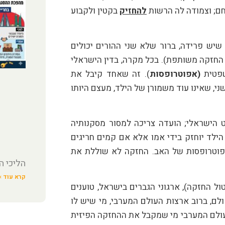
וחם; וצמודה לה הרשות
להחזיק
בקטין ולקבוע
שיש פרידה, ברור שלא שני ההורים יכולים
 המשמורנים הפיזים (אלא אם נקבע joint custody – החזקה משותפת). בכל מקרה, בדין הישראלי
שפטית
(אפוטרופסות
). זה שאחד קיבל את
י, שאינו עוד משמורן של הילד, מעצם היותו
 הישראלי; הועדה צריכה למסור מסקנותיה
קרוב. חזקת הגיל הרך (הקבועה בחוק) קובעת שעד גיל 6 הילד יוחזק בידי אמו אלא אם קמים חריגים
באפוטרופסות של האב. החזקה לא שוללת את
הליכי ה
קרא עוד »
ול החזקה), ארגוני הגברים בישראל, טוענים
לם, ברוב ארצות העולם המערבי, מי שיש לו
physical custod יש לו גם את ה- legal custody. בעולם המערבי מי שמקבל את ההחזקה הפיזית