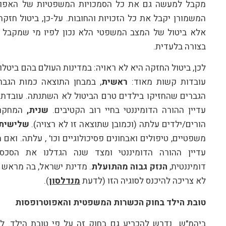
מקבל למעשה גם את כל הסמכויות המשפטיות של האפוטר
המשמורן יקבל את כל הזכויות והחובות. על-כן, ביטול חזק
אלא ביטול של המצב המשפטי הלא נכון לפיו מי שמקבל 
בצורה בלעדית.
לכן, ביטול החזקה היא לא ראויה: במדינות העולם בהם ביטלו
עובדות קשות מאוד:
ראשית
, במבחן התוצאה כמות הגבר
הגברים שהחזיקו בילדים טרם הביטול לא השתנתה. עובדתי
עדיין ההורה הדומיננטי בחיי רוב הקטיבים.
שנית,
המחקרים
הורים/ילדים עלתה (וכמובן שתוצאה זו לא רצויה).
שלישית
משפטיים, טיפולים ואבחונים פסיכולוגיים וכו' , עלתה. ואם
עדיין ההורה הדומיננטי ומצד שנה הגדלנו את הסכסו
דומיננטית,
הנזק גבוה מהתועלת
. מדינת ישראל, בה מראש
לא צריכה להיכנס לסוגיה הזו (לדעת
מנדלסון
).
טובת הילד בחוק הכשרות המשפטית והאפוטרופסות
ביהמ"ש נדרש להכריע גם בחוק זה על פי טובת הילד. לפ