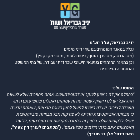
יניב גבריאל, עו"ד יוע"מ
נכלל במאגר המומחים בנושאי דיני מיסים
(מס הכנסה, מס ערך מוסף, ביטוח לאומי, מיסוי מקרקעין)
וכן במאגר המומחים בנושאי חישובי שכר ודיני עבודה, של בתי המשפט
והסנגוריה הציבורית.
המוטו שלנו
"בהחלט אין לנו רישיון לשקר או לגנוב-למעשה, אנחנו מחויבים שלא לעשות
זאת-אבל יש לנו רישיון לשמור סודות עמוקים ואפלים שחשיפתם היתה
מועילה לציבור. יש לנו רישיון לפעול למען השגת תוצאות, שאנחנו יודעים
כי מבחינה אובייקטיבית תהיינה לא צודקות אבל מבחינה סובייקטיבית
יועילו ללקוחות שלנו. במובן זה המטרה מקדשת את האמצעים, כל עוד
האמצעים אינם בלתי הולמים כשלעצמם".
("מכתבים לעורך דין צעיר",
מאת פרופ' אלן דרשוביץ).