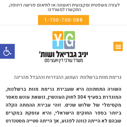
לעזרה משפטית ומקצועית ראשונה או לתיאום פגישה דחופה,
התקשרו למשרדנו:
1-700-700-088
פתח סרגל
המומחיות שלנו
שאלות נפוצות
אודות המשרד
טפסים להורדה
גרימת מוות ברשלנות: העונש, ההגדרות וההבדל מהריגה
השורה התחתונה היא שעבירת גרימת מוות ברשלנות,
המוגדרת בסעיף 304 לחוק העונשין, נושאת עונש מאסר
מקסימלי של שלוש שנים. זוהי עבירת ההמתה הקלה
ביותר בספר החוקים הישראלי, והיא עוסקת במקרים
שבהם לא הייתה כוונה לפגוע, אך הייתה סטייה מסטנדרט