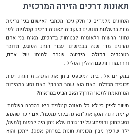
תאונות דרכים הזירה המרכזית
הנתונים מלמדים כי חלק ניכר מכתבי האישום בגין גרימת
מוות ברשלנות מוגשים בעקבות תאונות דרכים קטלניות. לפי
נתוני הרשות הלאומית לבטיחות בדרכים, מאות בני אדם
נהרגים מדי שנה בכבישים. עבור הנהג הפוגע, מדובר
בטרגדיה כפולה: הידיעה שגרם למותו של אדם,
וההתמודדות עם ההליך הפלילי.
במקרים אלו, בית המשפט בוחן את התנהגות הנהג תחת
זכוכית מגדלת. האם הוא שמר מרחק? האם נסע במהירות
המותאמת לתנאי הדרך? האם הביט במראות?
חשוב לציין כי לא כל תאונה קטלנית היא בהכרח רשלנות.
קיימת הגנה הנקראת "תאונה בלתי נמנעת". אם יוכח שהנהג
נסע כחוק והופתע על ידי גורם שלא ניתן היה לצפות (למשל,
ילד שקפץ מבין מכוניות חונות במרחק אפס), ייתכן והוא