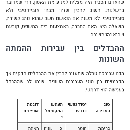
שהאדם הסביר היה מצליח למנוע את האסון, הרי שמדובר
ברשלנות. חשוב להבין שזהו מבחן אובייקטיבי ולא
סובייקטיבי. לא משנה אם הנאשם חשב שהוא נוהג כשורה,
השאלה היא האם החברה, באמצעות בית המשפט, קובעת
שהוא נהג כשורה.
ההבדלים בין עבירות ההמתה
השונות
הכנו עבורכם טבלה שתעזור להבין את ההבדלים הדקים אך
הקריטיים בין סוגי העבירות השונים. שימו לב שההבדל
בענישה הוא דרמטי.
סוג
יסוד נפשי
העונש
דוגמה
העבירה
נדרש
המקסימל
אופיינית
י
גרימת
חוסר
3 שנות
תאונת