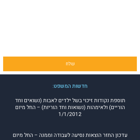
השאירו פרטים ונחזור אליכם בהקדם!
או חייגו: 1-700-700-088
שלח
חדשות המשפט:
תוספת נקודות זיכוי בשל ילדים לאבות (נשואים וחד
הוריים) ולאימהות (נשואות וחד הוריות) – החל מיום
1/1/2012
עדכון החזר הוצאות נסיעה לעבודה וממנה – החל מיום