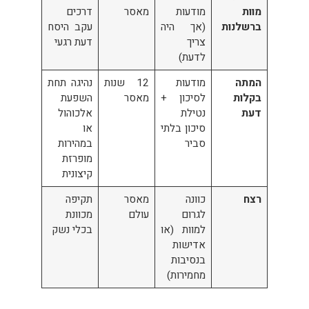
מוות
מודעות
מאסר
דרכים
ברשלנות
(אך היה
עקב היסח
צריך
דעת רגעי
לדעת)
המתה
מודעות
12 שנות
נהיגה תחת
בקלות
לסיכון +
מאסר
השפעת
דעת
נטילת
אלכוהול
סיכון בלתי
או
סביר
במהירות
מופרזת
קיצונית
רצח
כוונה
מאסר
תקיפה
לגרום
עולם
מכוונת
למוות (או
בכלי נשק
אדישות
בנסיבות
מחמירות)