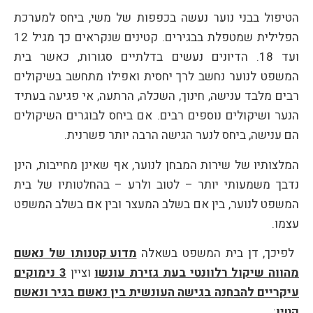
הטיפול בבני נוער נעשה בכפפות של משי, ביחס למערכת
הפלילית שמטפלת בבגירים. קטינים שנקראים כך מגיל 12
ועד 18. הדיונים נעשים בדלתיים סגורות, כאשר בית
המשפט לנוער נחשב לרך יחסית ואפילו מתחשב בשיקולים
רבים מלבד ענישה, חינוך, השכלה, הרתעה, אי פגיעה בעתיד
הנער ושיקולים נוספים רבים. אם ביחס לבוגרים השיקולים
הם ענישה, ביחס לנער הגישה הרבה יותר פשרנית.
המלצותיו של שירות המבחן לנוער, אף שאינן מחייבות, הינן
נדבך משמעותי יותר – לטוב ולרע – בהחלטותיו של בית
המשפט לנוער, בין אם בשלב המעצר ובין אם בשלב המשפט
עצמו.
לפיכך, דן בית המשפט בשאלה
מדוע קטנותו של נאשם
מהווה שיקול רלוונטי בעת גזירת עונשו
וציין
3
נימוקים
עיקריים להבחנה בגישה העונשית בין נאשם בגיר ונאשם
קטין
: