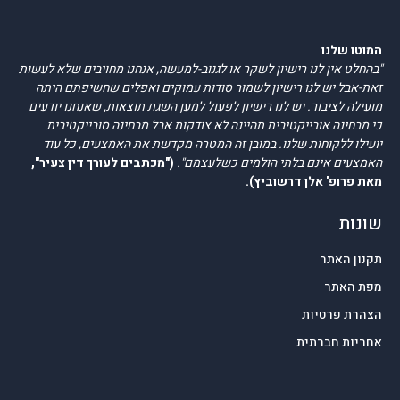
המוטו שלנו
"בהחלט אין לנו רישיון לשקר או לגנוב-למעשה, אנחנו מחויבים שלא לעשות
זאת-אבל יש לנו רישיון לשמור סודות עמוקים ואפלים שחשיפתם היתה
מועילה לציבור. יש לנו רישיון לפעול למען השגת תוצאות, שאנחנו יודעים
כי מבחינה אובייקטיבית תהיינה לא צודקות אבל מבחינה סובייקטיבית
יועילו ללקוחות שלנו. במובן זה המטרה מקדשת את האמצעים, כל עוד
האמצעים אינם בלתי הולמים כשלעצמם".
("מכתבים לעורך דין צעיר",
מאת פרופ' אלן דרשוביץ).
שונות
תקנון האתר
מפת האתר
הצהרת פרטיות
אחריות חברתית