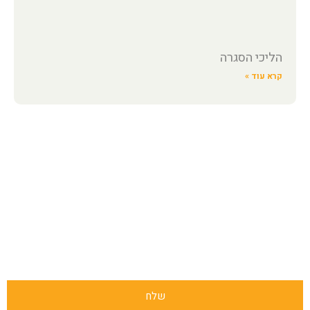
הליכי הסגרה
קרא עוד »
השאירו פרטים ונחזור אליכם בהקדם!
או חייגו: 1-700-700-088
שלח