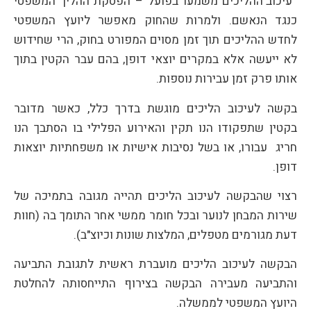
עיכוב ההליכים משמעו בפועל – הפסקת ההליך המשפטי
כנגד הנאשם. ולמרות שהחוק מאפשר ליועץ המשפטי
לחדש ההליכים תוך זמן מסוים המפורט בחוק, הרי שחידוש
לא ייעשה אלא במקרים יוצאי דופן, בהם עבר הקטין בתוך
אותו פרק זמן עבירות נוספות.
בקשה לעיכוב הליכים מוגשת בדרך כלל, כאשר מדובר
בקטין שתפקודו הנו תקין והאירוע הפלילי בו הסתבך הנו
חריג עבורו, או בשל נסיבות אישיות או משפחתיות יוצאות
דופן.
רצוי שהבקשה לעיכוב הליכים תהייה מגובה בתמיכה של
שירות המבחן לנוער ובכל חומר ממשי אחר התומך בה (חוות
דעת מגורמים מטפלים, המלצות שונות וכיוצ"ב).
הבקשה לעיכוב הליכים מועברת ראשית לתגובת התביעה
והתביעה מעבירה הבקשה בצירוף התייחסותה להחלטת
היועץ המשפטי לממשלה.