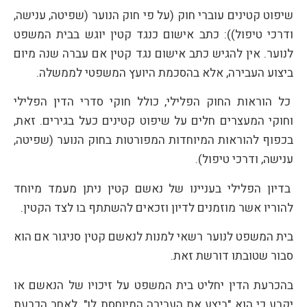
שיפוט קטינים עוברי חוק (על פי חוק הנוער (שפיטה, ענישה,
ודרכי טיפול)): כתב אישום כנגד קטין יוגש בבית המשפט
לנוער. אין להגיש כתב אישום נגד קטין אם עברה שנה מיום
ביצוע העבירה, אלא בהסכמת היועץ המשפטי לממשלה.
כל הוראות החוק הפלילי, כולל חוקי סדרי הדין הפלילי
וחוקי המעצרים חלים על שיפוט קטינים כעל בגירים. זאת,
בכפוף להוראות המיוחדות המפורטות בחוק הנוער (שפיטה,
ענישה, ודרכי טיפול).
בדיון הפלילי בעניינו של נאשם קטין ניתן מעמד מיוחד
להוריו אשר מוזמנים לדיון וזכאים להשתתף בו לצד הקטין.
בית המשפט לנוער רשאי למנות לנאשם קטין סניגור אם הוא
סבור שטובתו דורשת זאת.
בהכרעת הדין יחליט בית המשפט על זיכויו של הנאשם או
יקבע כי הוא "ביצע את העבירה המיוחסת לו". לאחר הכרעת