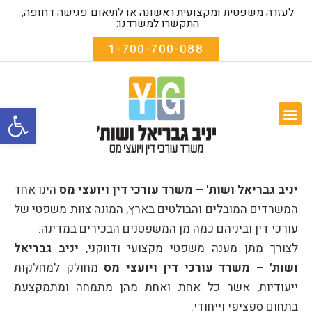
לעזרה משפטית ומקצועית ראשונה או לתיאום פגישה דחופה,
התקשרו למשרדנו:
1-700-700-088
פתח סרגל
המומחיות שלנו
שאלות נפוצות
אודות המשרד
טפסים להורדה
יניב גבריאל ושות' – משרד עורכי דין ויועצי מס
הינו אחד
המשרדים המובלים והבולטים בארץ, המונה צוות משפטי של
עורכי דין וביניהם כמה מן המשפטנים הבכירים במדינה.
לצורך מתן מענה משפטי מקצועי ודווקני,
יניב גבריאל
ושות' – משרד עורכי דין ויועצי מס
מחולק למחלקות
ייעודיות, אשר כל אחת ואחת מהן מתמחה ומתמקצעת
בתחום ספציפי וייחודי.