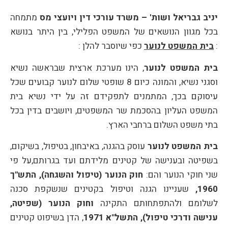
יניב גבריאל ושות' – משרד עורכי דין ויועצי מס
מתמחה
בכל מגוון הנושאים של המשפט הפלילי, בין היתר בנושא
:
בית המשפט לנוער
כפי שיוסבר להלן :
בית המשפט לנוער
, הינו מערכת ארצית שבראשה נשיא
וסגני נשיא, והמונה כיום ‏8 שופטי שלום לנוער קבועים שכל
עיסוקם בכך, המתמנים לתפקידם זה על ידי נשיא בית
המשפט העליון בהסכמת שר המשפטים, ויושבים בדין בכל
בתי משפט השלום ברחבי הארץ.
בית המשפט לנוער
עוסק בהגנה, באיבחון, בטיפול, בשיקום,
בשפיטה ובענישה של קטינים מלידתם ועד בגרותם,על פי
שני חוקי הנוער והם:
חוק הנוער (טיפול והשגחה), התש"ך
,
שעניינו הגנה וטיפול בקטינים שנשקפת סכנה
לשלומם ולהתפתחותם התקינה
וחוק הנוער (שפיטה,
ענישה ודרכי טיפול), התשל"א ‏1971
, הדן בשיפוט קטינים