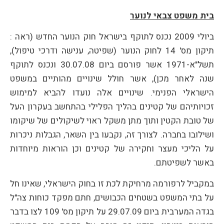
בית משפט צבאי לנוער
ביולי 2009 נכנס לתוקף בישראל חוק הנוער החדש (ראה :
תיקון מס' 14 לחוק הנוער (שפיטה, ענישה ודרכי טיפול),
תשל"א-1971 אשר פורסם ביום 30.07.08 ונכנס לתוקף
שנה לאחר מכן), אשר חולל שינויים מהותיים במשפט
הישראלי הפנימי. שינויים אלה נועדו להביא למימוש
זכויותיהם של קטינים בהליך הפלילי בהתחשב בעקרון העל
של טובת הקטין ותוך מתן משקל ראוי לשיקולים של שיקומו
ושילובו בחברה. לצורך זה, נקבעו בין השאר, הגבלות ניכרות
על הליכי מעצר וחקירה של קטינים וכן הוראות מיוחדות
באשר לשפיטתם.
במקביל לרפורמה מרחיקת לכת זו בחוק הישראלי, שאינו חל
על בתי המשפט בשטחים הכבושים, חתם מפקד כוחות צה"ל
בגדה המערבית ביום 29.07.09 על תיקון מס' 109 לצו בדבר