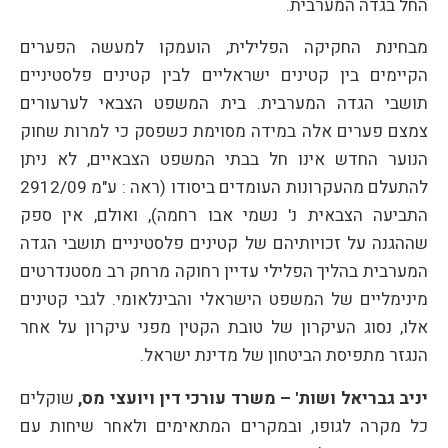
החל בגדה המערבית.
מבחינת החקיקה הפלילית, הועמקו למעשה הפערים
הקיימים בין קטינים ישראליים לבין קטינים פלסטיניים
תושבי הגדה המערבית. בית המשפט הצבאי לערעורים
צמצם פערים אלה במידה מסוימת כשפסק כי למרות שחוק
הנוער החדש אינו חל בבתי המשפט הצבאיים, לא ניתן
להתעלם מהעקרונות העומדים ביסודו (ראה : ע"מ 2912/09
התביעה הצבאית נ' נשמי אבו רחמה), ואולם, אין ספק
שההגנה על זכויותיהם של קטינים פלסטיניים תושבי הגדה
המערבית בהליך הפלילי עדיין רחוקה מרחק רב מסטנדרטים
מינימליים של המשפט הישראלי והבינלאומי. לגבי קטינים
אלו, נסוג העיקרון של טובת הקטין מפני עיקרון על אחר
הנגזר מתפיסת הביטחון של מדינת ישראל.
יניב גבריאל ושות' – משרד עורכי דין ויועצי מס
,
שוקלים
כל מקרה לגופו, ובמקרים המתאימים ולאחר שיחות עם