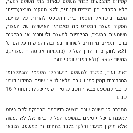
קטינים מתבצעים בבתי משפט שאינם בתי משפט לנוער,
ללא הפרדה בין בגירים וקטינים, ללא תסקיר מעצר(בדיוני
מעצר בישראל מוסמך בית המשפט להורות על עריכת
תסקיר מעצר המפרט את נסיבותיו האישיות של העצור,
משמעות המעצר, החלופות למעצר ולשחרור או המלצות
בדבר תנאים מיוחדים לשחרור בערובה והפיקוח עליהם. ס'
21א לחוק סדר הדין הפלילי (סמכויות אכיפה – נעצרים),
התשנ"ו-1996),ולא בפני שופטי נוער.
זאת ועוד, בניגוד למשפט הישראלי הפנימי והבינלאומי
המגדירים קטין כמי שטרם מלאו לו 18 שנים, התיקון קובע
כי בבית משפט צבאי ייחשב כקטין רק מי שגילו מתחת ל-16
שנים.
מתברר כי בשעה שבה בוצעה רפורמה מרחיקת לכת ביחס
למעמדם של קטינים במשפט הפלילי בישראל, לא נעשה
אלא תיקון מזערי וחלקי בלבד בתחום זה במשפט הצבאי