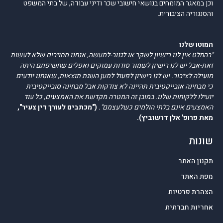
וכן במאגר המומחים בנושאי חישובי שכר ודיני עבודה, של בתי המשפט
והסנגוריה הציבורית.
המוטו שלנו
"בהחלט אין לנו רישיון לשקר או לגנוב-למעשה, אנחנו מחויבים שלא לעשות
זאת-אבל יש לנו רישיון לשמור סודות עמוקים ואפלים שחשיפתם היתה
מועילה לציבור. יש לנו רישיון לפעול למען השגת תוצאות, שאנחנו יודעים
כי מבחינה אובייקטיבית תהיינה לא צודקות אבל מבחינה סובייקטיבית
יועילו ללקוחות שלנו. במובן זה המטרה מקדשת את האמצעים, כל עוד
האמצעים אינם בלתי הולמים כשלעצמם".
("מכתבים לעורך דין צעיר",
מאת פרופ' אלן דרשוביץ).
שונות
תקנון האתר
מפת האתר
הצהרת פרטיות
אחריות חברתית