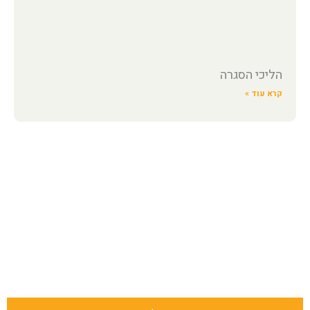
הליכי הסגרה
קרא עוד »
השאירו פרטים ונחזור אליכם בהקדם!
או חייגו: 1-700-700-088